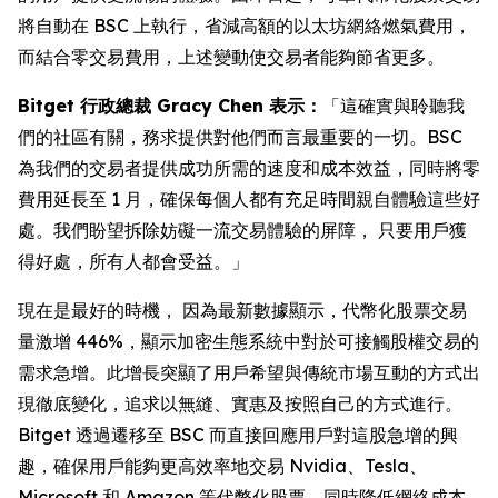
將自動在 BSC 上執行，省減高額的以太坊網絡燃氣費用，
而結合零交易費用，上述變動使交易者能夠節省更多。
Bitget 行政總裁 Gracy Chen 表示：
「這確實與聆聽我
們的社區有關，務求提供對他們而言最重要的一切。BSC
為我們的交易者提供成功所需的速度和成本效益，同時將零
費用延長至 1 月，確保每個人都有充足時間親自體驗這些好
處。我們盼望拆除妨礙一流交易體驗的屏障， 只要用戶獲
得好處，所有人都會受益。」
現在是最好的時機， 因為最新數據顯示，代幣化股票交易
量激增 446%，顯示加密生態系統中對於可接觸股權交易的
需求急增。此增長突顯了用戶希望與傳統市場互動的方式出
現徹底變化，追求以無縫、實惠及按照自己的方式進行。
Bitget 透過遷移至 BSC 而直接回應用戶對這股急增的興
趣，確保用戶能夠更高效率地交易 Nvidia、Tesla、
Microsoft 和 Amazon 等代幣化股票，同時降低網絡成本