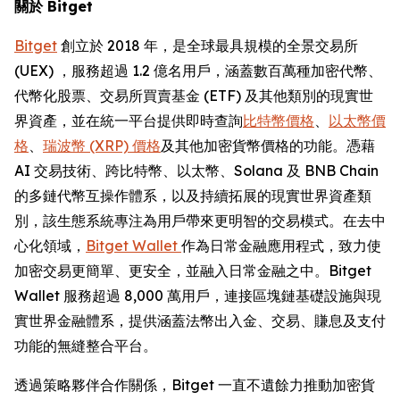
關於 Bitget
Bitget
創立於 2018 年，是全球最具規模的全景交易所
(UEX) ，服務超過 1.2 億名用戶，涵蓋數百萬種加密代幣、
代幣化股票、交易所買賣基金 (ETF) 及其他類別的現實世
界資產，並在統一平台提供即時查詢
比特幣價格
、
以太幣價
格
、
瑞波幣 (XRP) 價格
及其他加密貨幣價格的功能。憑藉
AI 交易技術、跨比特幣、以太幣、Solana 及 BNB Chain
的多鏈代幣互操作體系，以及持續拓展的現實世界資產類
別，該生態系統專注為用戶帶來更明智的交易模式。在去中
心化領域，
Bitget Wallet
作為日常金融應用程式，致力使
加密交易更簡單、更安全，並融入日常金融之中。Bitget
Wallet 服務超過 8,000 萬用戶，連接區塊鏈基礎設施與現
實世界金融體系，提供涵蓋法幣出入金、交易、賺息及支付
功能的無縫整合平台。
透過策略夥伴合作關係，Bitget 一直不遺餘力推動加密貨