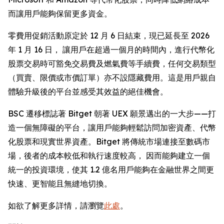
而讓用戶能夠保留更多資金。
零費用促銷活動原定於 12 月 6 日結束，現已延長至 2026
年 1 月 16 日， 讓用戶在超過一個月的時間內，進行代幣化
股票交易時可豁免交易費及燃氣費等手續費，任何交易類型
（買賣、限價或市價訂單）亦不設隱藏費用。這是用戶親自
體驗升級後的平台並感受其效益的絕佳機會。
BSC 遷移標誌著 Bitget 朝著 UEX 願景邁出的一大步——打
造一個無障礙的平台，讓用戶能夠輕鬆訪問加密資產、代幣
化股票和現實世界資產。Bitget 將傳統市場連接至數碼市
場，後者的成本較低和執行速度較高， 因而能夠建立一個
統一的投資環境，使其 1.2 億名用戶能夠在金融世界之間更
快速、更智能且無縫地切換。
如欲了解更多詳情，請瀏覽
此處
。