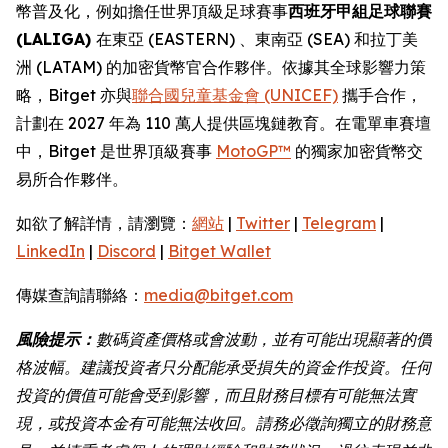
幣普及化，例如擔任世界頂級足球賽事
西班牙甲組足球聯賽
(LALIGA)
在東亞 (EASTERN) 、東南亞 (SEA) 和拉丁美
洲 (LATAM) 的加密貨幣官合作夥伴。依據其全球影響力策
略，Bitget 亦與
聯合國兒童基金會 (UNICEF)
攜手合作，
計劃在 2027 年為 110 萬人提供區塊鏈教育。在電單車賽壇
中，Bitget 是世界頂級賽事
MotoGP™
的獨家加密貨幣交
易所合作夥伴。
如欲了解詳情，請瀏覽：
網站
|
Twitter
|
Telegram
|
LinkedIn
|
Discord
|
Bitget Wallet
傳媒查詢請聯絡：
media@bitget.com
風險提示：
數碼資產價格或會波動，並有可能出現顯著的價
格波幅。建議投資者只分配能承受損失的資金作投資。任何
投資的價值可能會受到影響，而且財務目標有可能無法實
現，或投資本金有可能無法收回。請務必徵詢獨立的財務意