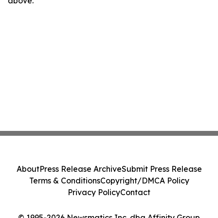
above.
About
Press Release Archive
Submit Press Release
Terms & Conditions
Copyright/DMCA Policy
Privacy Policy
Contact
© 1995-2026 Newsmatics Inc. dba Affinity Group