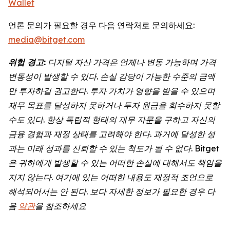
Wallet
언론 문의가 필요할 경우 다음 연락처로 문의하세요:
media@bitget.com
위험
경고
:
디지털
자산
가격은
언제나
변동
가능하며
가격
변동성이
발생할
수
있다
.
손실
감당이
가능한
수준의
금액
만
투자하길
권고한다
.
투자
가치가
영향을
받을
수
있으며
재무
목표를
달성하지
못하거나
투자
원금을
회수하지
못할
수도
있다
.
항상
독립적
형태의
재무
자문을
구하고
자신의
금융
경험과
재정
상태를
고려해야
한다
.
과거에
달성한
성
과는
미래
성과를
신뢰할
수
있는
척도가
될
수
없다
. Bitget
은
귀하에게
발생할
수
있는
어떠한
손실에
대해서도
책임을
지지
않는다
.
여기에
있는
어떠한
내용도
재정적
조언으로
해석되어서는
안
된다
.
보다
자세한
정보가
필요한
경우
다
음
약관
을
참조하세요