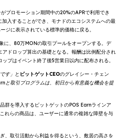
プションがプロモーション期間中の20%のAPRで利用でき
ブルに加入することができ、モナドのエコシステムへの最
ページに表示されている標準的価格に戻る。
対象に、80万MONの取引プールをオープンする。デ
のエアドロップ算出の基礎となる。報酬は比例配分され
ロップはイベント終了後5営業日以内に配布される。
加です」
と
ビットゲットCEO
のグレイシー・チェン
Earnと取引プログラムは、初日から有意義な機会を提
を導入するビットゲットのPOS Earnラインア
中、これらの商品は、ユーザーに通常の複雑な障壁を与
稼ぎ、取引活動から利益を得るという、敷居の高さを