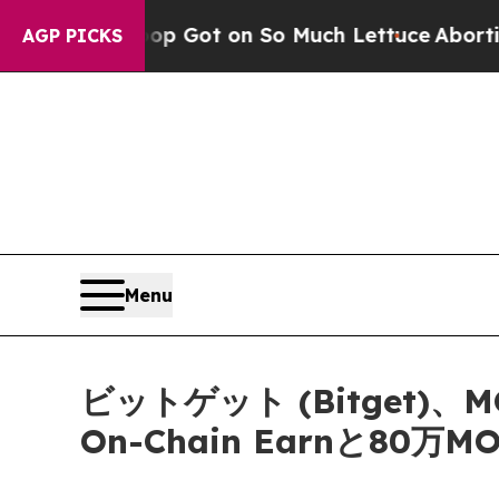
 Poop Got on So Much Lettuce
Abortion Rates 
AGP PICKS
Menu
ビットゲット (Bitget
On-Chain Earnと8