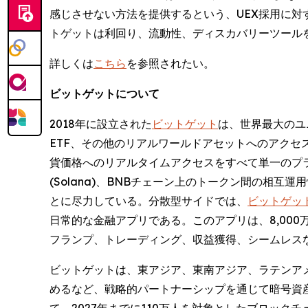
感じさせない方法を提供するという、UEX採用に対
トゲットは利回り、流動性、ディスカバリーツール
詳しくは
こちら
を参照されたい。
ビットゲットについて
2018年に設立された
ビットゲット
は、世界最大のユニ
ETF、その他のリアルワールドアセットへのアクセ
貨価格へのリアルタイムアクセスをすべて単一のプ
(Solana)、BNBチェーン上のトークン間の
とに尽力している。分散型サイドでは、
ビットゲットウォ
日常的な金融アプリである。このアプリは、8,00
フランプ、トレーディング、収益獲得、シームレス
ビットゲットは、東アジア、東南アジア、ラテンア
めるなど、戦略的パートナーシップを通じて暗号資
て、2027年までに110万人を対象としたブロッ