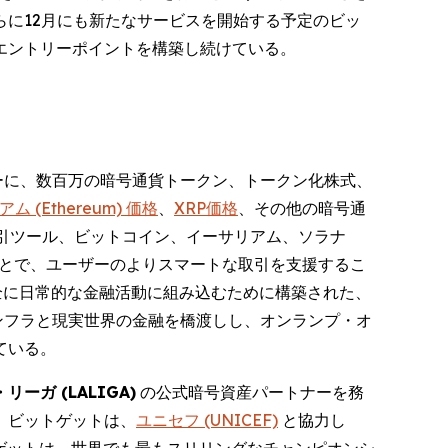
らに12月にも新たなサービスを開始する予定のビッ
エントリーポイントを構築し続けている。
ーザーに、数百万の暗号通貨トークン、トークン化株式、
ム (Ethereum) 価格
、
XRP価格
、その他の暗号通
引ツール、ビットコイン、イーサリアム、ソラナ
ることで、ユーザーのよりスマートな取引を支援するこ
全に日常的な金融活動に組み込むために構築された、
ンフラと現実世界の金融を橋渡しし、オンランプ・オ
ている。
リーガ (LALIGA)
の公式暗号資産パートナーを務
、ビットゲットは、
ユニセフ (UNICEF)
と協力し
トゲットは、世界でも最もスリリングなチャンピオンシ