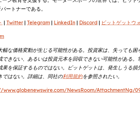
所パートナーである。
ト
|
Twitter
|
Telegram
|
LinkedIn
|
Discord
|
ビットゲットウ
om
大幅な価格変動が生じる可能性がある。投資家は、失っても困
成できない、あるいは投資元本を回収できない可能性がある。
成果を保証するものではない。ビットゲットは、発生しうる損
きではない。詳細は、同社の
利用規約
を参照されたい。
://www.globenewswire.com/NewsRoom/AttachmentNg/0