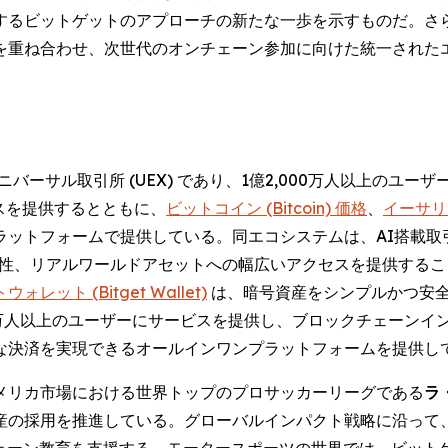
するビットゲットのアプローチの新たな一歩を示すものだ。さ
を重ね合わせ、次世代のオンチェーン参加に向けた統一された
バーサル取引所 (UEX) であり、1億2,000万人以上のユ
スを提供するとともに、
ビットコイン (Bitcoin) 価格
、
イーサリア
ラットフォームで提供している。同エコシステムは、AI搭載取
相互運用性、リアルワールドアセットへの幅広いアクセスを提供す
レット (Bitget Wallet)
は、暗号資産をシンプルかつ安
0万人以上のユーザーにサービスを提供し、ブロックチェーンイ
な決済を実現できるオールインワンプラットフォームを提供し
メリカ市場における世界トップのプロサッカーリーグである
ラ・
産の採用を推進している。グローバルインパクト戦略に沿って
クチェーン教育を支援する。モータースポーツの世界では、ビッ