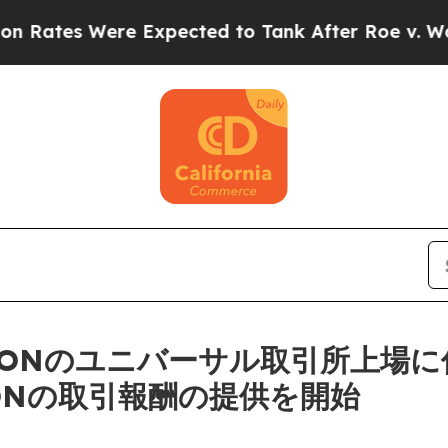
Were Expected to Tank After Roe v. Wade was O
)、MONのユニバーサル取引所上場に
0万MONの取引報酬の提供を開始