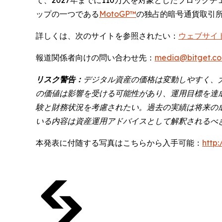
ップの一つである
MotoGP™
の独占的暗号通貨取引
詳しくは、次のサイトを参照されたい：
ウェブサイ
報道関係者向けの問い合わせ先：
media@bitget.c
リスク警告：
デジタル資産の価格は変動しやすく、
の価値は影響を受ける可能性があり、運用目標を達
験と財務状況を考慮されたい。過去の実績は将来の
いる内容は資産運用アドバイスとして解釈されるべ
本発表に付随する写真はこちらから入手可能：
http