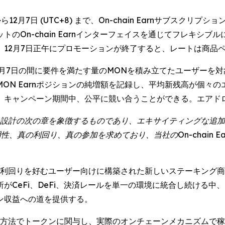
2月7日 (UTC+8) まで、On-chain Earnサブスクリ
のOn-chain Earnインターフェイスを通じてフレキシ
。12月7日正午にプロモーションが終了すると、レートは商品
2月7日の間に要件を満たす量のMONを積み立てたユーザーを
ON Earnポジションの純増額を記録し、平均新残高が個々
、キャンペーン期間中、公平に競い合うことができる。エアド
ン設計の次の章を象徴するものであり、エキサイティングな追
性、真の利回り、真の参加を求めており、当社のOn-chain 
利回りを好むユーザー向けに構築された新しいステーキング商品群
がCeFi、DeFi、決済レールを単一の環境に統合し続ける
ン収益への道を提供する。
い方法でトークンに関与し、実際のオンチェーンメカニズムで