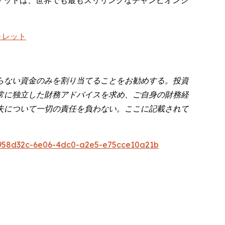
ォレット
らない資金のみを割り当てることをお勧めする。投資
常に独立した財務アドバイスを求め、ご自身の財務経
失について一切の責任を負わない。ここに記載されて
958d32c-6e06-4dc0-a2e5-e75cce10a21b