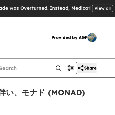
verturned. Instead, Medication Abortion Became
View all
Provided by AGP
Share
伴い、モナド (MONAD)