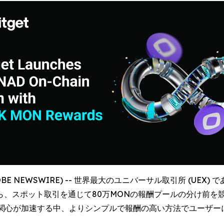
LOBE NEWSWIRE) -- 世界最大のユニバーサル取引所 (UEX) 
ら、スポット取引を通じて80万MONの報酬プールの分け前を
の関心が加速する中、よりシンプルで報酬の高い方法でユーザー