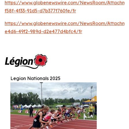
https://www.globenewswire.com/NewsRoom/Attachme
f58f-4f33-91d5-d7b377f760fe/fr
https://www.globenewswire.com/NewsRoom/Attachme
e4d6-49f2-989d-d2e477d4bfc4/fr
Legion Nationals 2025