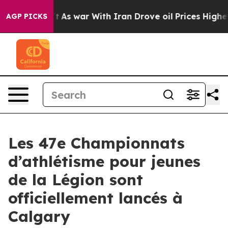
’t
As war With Iran Drove oil Prices Higher, Trump Ga
AGP PICKS
Les 47e Championnats
d’athlétisme pour jeunes
de la Légion sont
officiellement lancés à
Calgary