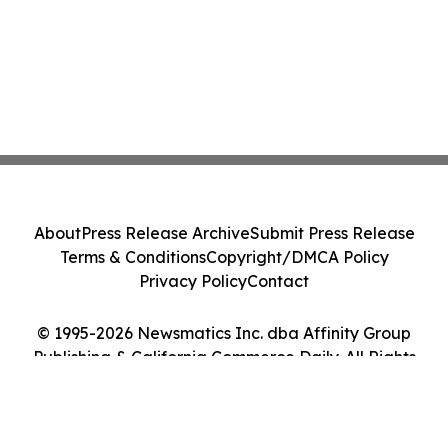
About
Press Release Archive
Submit Press Release
Terms & Conditions
Copyright/DMCA Policy
Privacy Policy
Contact
© 1995-2026 Newsmatics Inc. dba Affinity Group
Publishing & California Commerce Daily. All Rights
Reserved.
Cookie Settings / Your Privacy Choices