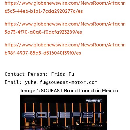
https://www.globenewswire.com/NewsRoom/Attachm
65c3-44e6-b1b1-7cda2920277c/es
https://www.globenewswire.com/NewsRoom/Attachm
5a73-4f70-a0a8-f0acfa923289/es
https://www.globenewswire.com/NewsRoom/Attachme
b98f-4907-85d5-d516040f39f0/es
Contact Person: Frida Fu

Email: yuhe.fu@soueast-motor.com
Image 1: SOUEAST Brand Launch in Mexico