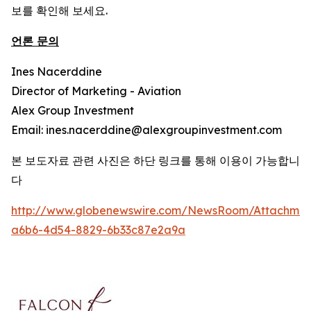
보를 확인해 보세요.
언론 문의
Ines Nacerddine
Director of Marketing - Aviation
Alex Group Investment
Email: ines.nacerddine@alexgroupinvestment.com
본 보도자료 관련 사진은 하단 링크를 통해 이용이 가능합니
다
http://www.globenewswire.com/NewsRoom/Attachmen
a6b6-4d54-8829-6b33c87e2a9a