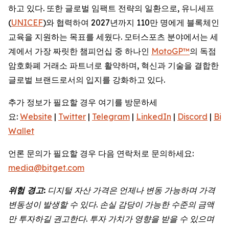
하고 있다. 또한 글로벌 임팩트 전략의 일환으로, 유니세프
(
UNICEF
)와 협력하여 2027년까지 110만 명에게 블록체인
교육을 지원하는 목표를 세웠다. 모터스포츠 분야에서는 세
계에서 가장 짜릿한 챔피언십 중 하나인
MotoGP™
의 독점
암호화폐 거래소 파트너로 활약하며, 혁신과 기술을 결합한
글로벌 브랜드로서의 입지를 강화하고 있다.
추가 정보가 필요할 경우 여기를 방문하세
요:
Website
|
Twitter
|
Telegram
|
LinkedIn
|
Discord
|
Bit
Wallet
언론 문의가 필요할 경우 다음 연락처로 문의하세요:
media@bitget.com
위험 경고:
디지털 자산 가격은 언제나 변동 가능하며 가격
변동성이 발생할 수 있다. 손실 감당이 가능한 수준의 금액
만 투자하길 권고한다. 투자 가치가 영향을 받을 수 있으며