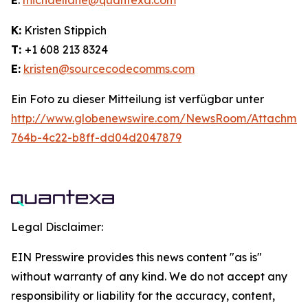
E
:
michaellane@quantexa.com
K:
Kristen Stippich
T:
+1 608 213 8324
E:
kristen@sourcecodecomms.com
Ein Foto zu dieser Mitteilung ist verfügbar unter
http://www.globenewswire.com/NewsRoom/Attachme
764b-4c22-b8ff-dd04d2047879
Legal Disclaimer:
EIN Presswire provides this news content "as is"
without warranty of any kind. We do not accept any
responsibility or liability for the accuracy, content,